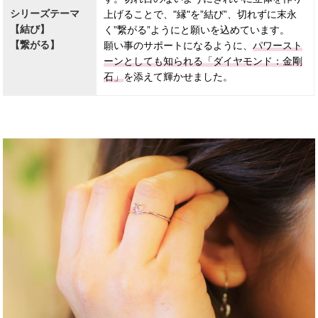
シリーズテーマ
上げることで、"縁"を”結び”、切れずに末永
【結び】
く”繋がる”ようにと願いを込めています。
【繋がる】
願い事のサポートになるように、
パワースト
ーンとしても知られる「ダイヤモンド：金剛
石」
を添えて輝かせました。